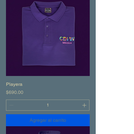
Playera
Precio
$690.00
Agregar al carrito