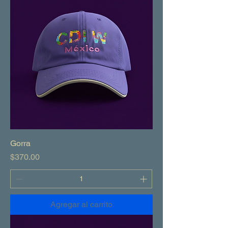
Gorra
Precio
$370.00
Agregar al carrito