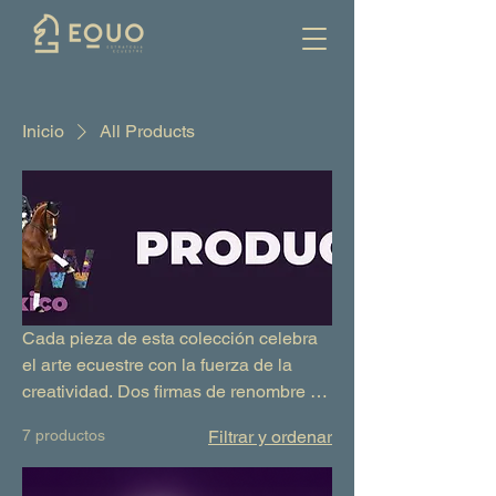
Inicio
All Products
Cada pieza de esta colección celebra
el arte ecuestre con la fuerza de la
creatividad. Dos firmas de renombre —
Pineda Covalin y Black Saddle —
7 productos
Filtrar y ordenar
dieron vida a diseños exclusivos que
convierten cada producto en un